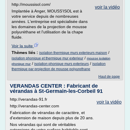
http://moussisol.com/
voir la vidéo
Implantée à Anger, MOUSS'ISOL est à
votre service depuis de nombreuses
années. L'entreprise est spécialisée dans
les domaines de la projection de mousse
polyuréthane et l'utilisation de la chape
fluide.
Voir la suite
Thèmes liés :
/
isolation thermique murs exterieurs maison
/
isolation phonique et thermique mur exterieur
mousse isolation
/
/
isolation phonique murs exterieurs
isolation
phonique mur
thermique par projection de mousse polyurethane
Haut de page
VERANDAS CENTER : Fabricant de
vérandas à St-Germain-les-Corbeil 91
http://verandas-91.fr
voir la vidéo
http://verandas-center.com
Fabrication de vérandas de caractère, et
d'extension de maison depuis plus de 20 ans.
Nos vérandas qui sont de véritables
extensions de votre surface habitable sont