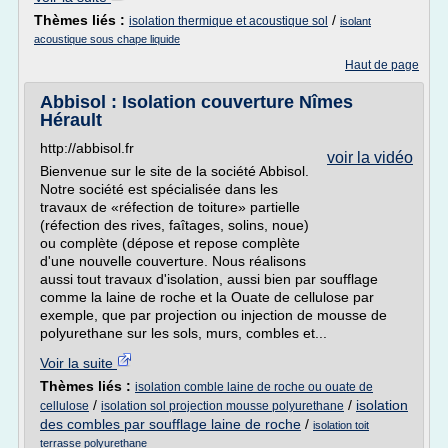
Thèmes liés :
/
isolation thermique et acoustique sol
isolant
acoustique sous chape liquide
Haut de page
Abbisol : Isolation couverture Nîmes
Hérault
http://abbisol.fr
voir la vidéo
Bienvenue sur le site de la société Abbisol.
Notre société est spécialisée dans les
travaux de «réfection de toiture» partielle
(réfection des rives, faîtages, solins, noue)
ou complète (dépose et repose complète
d'une nouvelle couverture. Nous réalisons
aussi tout travaux d'isolation, aussi bien par soufflage
comme la laine de roche et la Ouate de cellulose par
exemple, que par projection ou injection de mousse de
polyurethane sur les sols, murs, combles et...
Voir la suite
Thèmes liés :
isolation comble laine de roche ou ouate de
/
/
isolation
cellulose
isolation sol projection mousse polyurethane
des combles par soufflage laine de roche
/
isolation toit
terrasse polyurethane