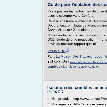
Guide pour l'isolation des 
Pas à pas sur les techniques de pose 
avec le système Vario Confort.
Réussir vos travaux d’habitat : Rénova
Décoration... en Hauts-de-France dans l
Carvin Arras et 40 km alentours.
Votre courtier en travaux vous apporte
DCE, étude de prix, négociation,...) et 
devis au meilleur rapport qualité...
Voir la suite
Par :
La Maison Des Travaux : Loos - C
Thèmes liés :
isover isolation combles amen
combles
/
technique isolation comble
Isolation des combles aména
ISOVER
☞ Nos produits : http://www.samse.fr/n
☞ Nos agences : http://agences.samse.