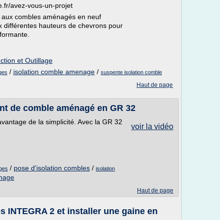
.fr/avez-vous-un-projet
e aux combles aménagés en neuf
 différentes hauteurs de chevrons pour
rformante.
tion et Outillage
/
isolation comble amenage
/
ges
suspente isolation comble
Haut de page
ant de comble aménagé en GR 32
vantage de la simplicité. Avec la GR 32
voir la vidéo
/
pose d'isolation combles
/
ages
isolation
enage
Haut de page
 INTEGRA 2 et installer une gaine en