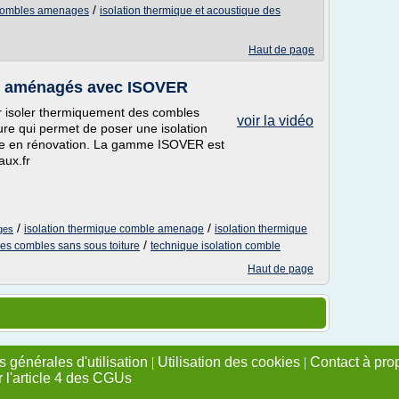
/
 combles amenages
isolation thermique et acoustique des
Haut de page
s aménagés avec ISOVER
 isoler thermiquement des combles
voir la vidéo
re qui permet de poser une isolation
me en rénovation. La gamme ISOVER est
aux.fr
/
/
isolation thermique comble amenage
isolation thermique
ges
/
es combles sans sous toiture
technique isolation comble
Haut de page
 générales d'utilisation
|
Utilisation des cookies
|
Contact à pro
r l'article 4 des CGUs