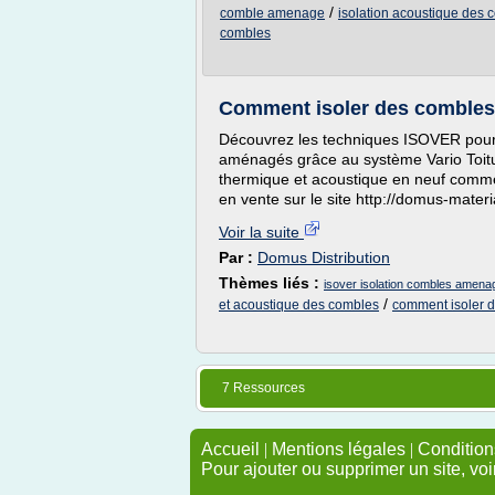
/
comble amenage
isolation acoustique des
combles
Comment isoler des comble
Découvrez les techniques ISOVER pour
aménagés grâce au système Vario Toitu
thermique et acoustique en neuf com
en vente sur le site http://domus-materi
Voir la suite
Par :
Domus Distribution
Thèmes liés :
isover isolation combles amena
/
et acoustique des combles
comment isoler d
7 Ressources
Accueil
|
Mentions légales
|
Conditions
Pour ajouter ou supprimer un site, voi