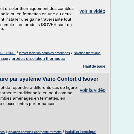
met d'isoler thermiquement des combles
voir la vidéo
nelle ou en fermettes en une ou deux
 installer une gaine traversante tout
'ensemble. Les produits ISOVER sont en
.fr
/
/
ue toiture
isover isolation combles amenages
isolation thermique
/
produit d'isolation thermique
enage
Haut de page
ture par système Vario Confort d'Isover
et de répondre à différents cas de figure
voir la vidéo
harpente traditionnelle en neuf comme
combles aménagés en fermettes, en
e d'excellentes performances
/
/
isolation thermique
ages
isolation combles charpente fermette