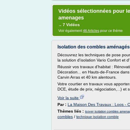
Vidéos sélectionnées pour le
amenages
7 Vidéos
→
Voir également
46 Articles
pour ce thème
Isolation des combles aménagés 
Découvrez les techniques de pose pou
la solution d'isolation Vario Confort et 
Réussir vos travaux d’habitat : Rénova
Décoration... en Hauts-de-France dans le
Carvin Arras et 40 km alentours.
Votre courtier en travaux vous apporte
DCE, étude de prix, négociation,...) et 
Voir la suite
Par :
La Maison Des Travaux : Loos - Ca
Thèmes liés :
isover isolation combles amena
combles
/
technique isolation comble