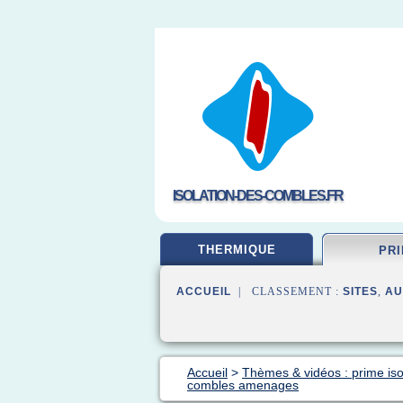
ISOLATION-DES-COMBLES.FR
THERMIQUE
PR
ACCUEIL
| CLASSEMENT :
SITES
,
AU
Accueil
>
Thèmes & vidéos : prime iso
combles amenages