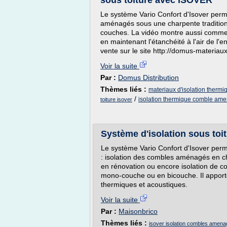
sous toiture avec ISOVER
Le système Vario Confort d'Isover per
aménagés sous une charpente tradition
couches. La vidéo montre aussi comment
en maintenant l'étanchéité à l'air de l
vente sur le site http://domus-materiaux
Voir la suite
Par :
Domus Distribution
Thèmes liés :
materiaux d'isolation thermiq
/
isolation thermique comble am
toiture isover
Système d'isolation sous toi
Le système Vario Confort d'Isover perm
: isolation des combles aménagés en c
en rénovation ou encore isolation de 
mono-couche ou en bicouche. Il apport
thermiques et acoustiques.
Voir la suite
Par :
Maisonbrico
Thèmes liés :
isover isolation combles amen