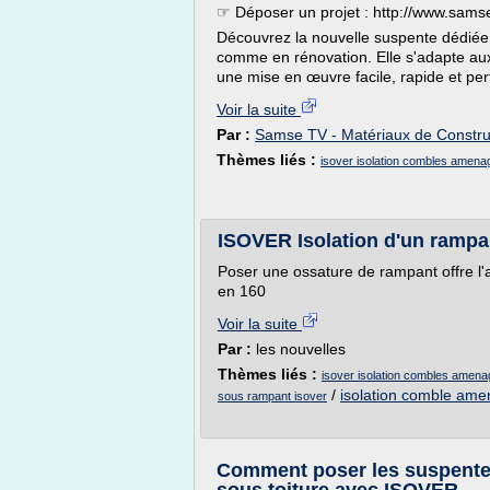
☞ Déposer un projet : http://www.samse
Découvrez la nouvelle suspente dédié
comme en rénovation. Elle s'adapte aux
une mise en œuvre facile, rapide et pe
Voir la suite
Par :
Samse TV - Matériaux de Construc
Thèmes liés :
isover isolation combles amena
ISOVER Isolation d'un ramp
Poser une ossature de rampant offre l'a
en 160
Voir la suite
Par :
les nouvelles
Thèmes liés :
isover isolation combles amen
/
isolation comble am
sous rampant isover
Comment poser les suspentes