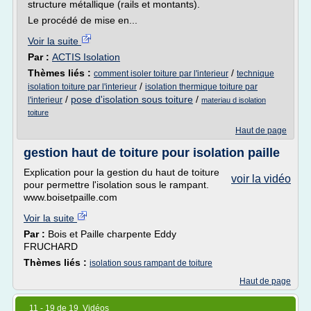
structure métallique (rails et montants).
Le procédé de mise en...
Voir la suite
Par :
ACTIS Isolation
Thèmes liés :
/
comment isoler toiture par l'interieur
technique
/
isolation toiture par l'interieur
isolation thermique toiture par
/
pose d'isolation sous toiture
/
l'interieur
materiau d isolation
toiture
Haut de page
gestion haut de toiture pour isolation paille
Explication pour la gestion du haut de toiture
voir la vidéo
pour permettre l'isolation sous le rampant.
www.boisetpaille.com
Voir la suite
Par :
Bois et Paille charpente Eddy
FRUCHARD
Thèmes liés :
isolation sous rampant de toiture
Haut de page
11 - 19 de 19 Vidéos