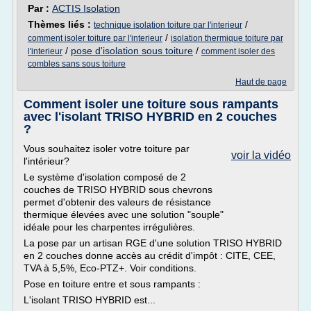
Par :
ACTIS Isolation
Thèmes liés :
/
technique isolation toiture par l'interieur
/
comment isoler toiture par l'interieur
isolation thermique toiture par
/
pose d'isolation sous toiture
/
l'interieur
comment isoler des
combles sans sous toiture
Haut de page
Comment isoler une toiture sous rampants
avec l'isolant TRISO HYBRID en 2 couches
?
Vous souhaitez isoler votre toiture par
voir la vidéo
l'intérieur?
Le système d'isolation composé de 2
couches de TRISO HYBRID sous chevrons
permet d'obtenir des valeurs de résistance
thermique élevées avec une solution "souple"
idéale pour les charpentes irrégulières.
La pose par un artisan RGE d'une solution TRISO HYBRID
en 2 couches donne accès au crédit d'impôt : CITE, CEE,
TVA à 5,5%, Eco-PTZ+. Voir conditions.
Pose en toiture entre et sous rampants :
L'isolant TRISO HYBRID est...