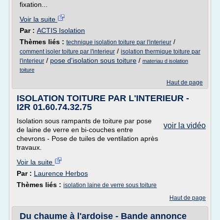
fixation...
Voir la suite
Par :
ACTIS Isolation
Thèmes liés :
/
technique isolation toiture par l'interieur
/
comment isoler toiture par l'interieur
isolation thermique toiture par
/
pose d'isolation sous toiture
/
l'interieur
materiau d isolation
toiture
Haut de page
ISOLATION TOITURE PAR L'INTERIEUR -
I2R 01.60.74.32.75
Isolation sous rampants de toiture par pose
voir la vidéo
de laine de verre en bi-couches entre
chevrons - Pose de tuiles de ventilation après
travaux.
Voir la suite
Par :
Laurence Herbos
Thèmes liés :
isolation laine de verre sous toiture
Haut de page
Du chaume à l'ardoise - Bande annonce