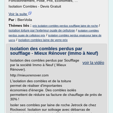
Fonctionnement, Pose, Prix, Economies, …
Isolation Combles - Devis Gratuit
Voir la suite
Par :
BienVoila
Thèmes liés :
/
prix isolation combles perdus soufflage laine de roche
/
isolation toiture par l'exterieur ouate de cellulose
isolation combles
/
perdus ouate de cellulose prix
isolation combles perdus epaisseur laine de
/
isolation combles laine de verre prix
verre
Isolation des combles perdus par
soufflage - Mieux Rénover (Immo à Neuf)
Isolation des combles perdus par Soufflage
voir la vidéo
par la société Immo à Neuf ( Mieux
Rénover).
http://mieuxrenover.com
L'isolation des combles et de la toiture
permet de réaliser d'importantes
économies d'énergie. Des combles isolés
permettent de réduire sa facture de chauffage de près de
30% !
Isoler ses combles par laine de roche Jetrock de chez
Rockwool. Isolation sur solivage avec débarras de