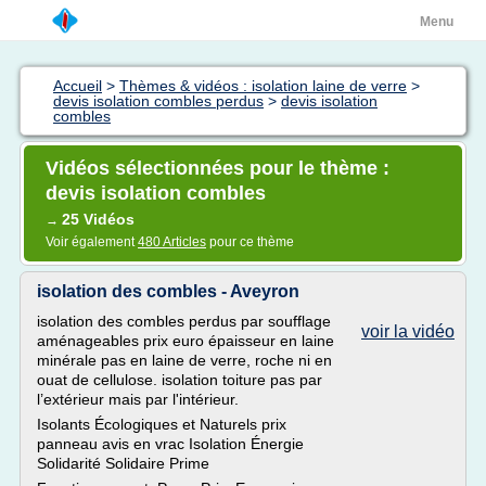
Menu
Accueil
>
Thèmes & vidéos : isolation laine de verre
>
devis isolation combles perdus
>
devis isolation
combles
Vidéos sélectionnées pour le thème :
devis isolation combles
25 Vidéos
→
Voir également
480 Articles
pour ce thème
isolation des combles - Aveyron
isolation des combles perdus par soufflage
voir la vidéo
aménageables prix euro épaisseur en laine
minérale pas en laine de verre, roche ni en
ouat de cellulose. isolation toiture pas par
l’extérieur mais par l'intérieur.
Isolants Écologiques et Naturels prix
panneau avis en vrac Isolation Énergie
Solidarité Solidaire Prime