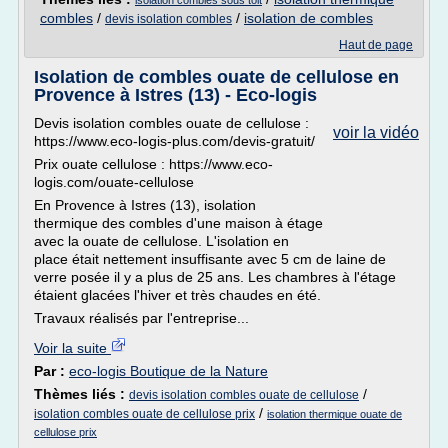
isolation combles sous toit
combles
/
/
isolation de combles
devis isolation combles
Haut de page
Isolation de combles ouate de cellulose en
Provence à Istres (13) - Eco-logis
Devis isolation combles ouate de cellulose :
voir la vidéo
https://www.eco-logis-plus.com/devis-gratuit/
Prix ouate cellulose : https://www.eco-
logis.com/ouate-cellulose
En Provence à Istres (13), isolation
thermique des combles d'une maison à étage
avec la ouate de cellulose. L'isolation en
place était nettement insuffisante avec 5 cm de laine de
verre posée il y a plus de 25 ans. Les chambres à l'étage
étaient glacées l'hiver et très chaudes en été.
Travaux réalisés par l'entreprise...
Voir la suite
Par :
eco-logis Boutique de la Nature
Thèmes liés :
/
devis isolation combles ouate de cellulose
/
isolation combles ouate de cellulose prix
isolation thermique ouate de
cellulose prix