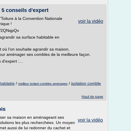
 conseils d'expert
l'Toiture à la Convention Nationale
voir la vidéo
nique !
.ly/2QNqpQv
agrandir sa surface habitable en
t où l'on souhaite agrandir sa maison,
pour aménager ses combles de la meilleure façon.
'expert :...
/
/
isolation comble
habitable
meilleur isolant combles amenages
Haut de page
is
oriser sa maison en aménageant ses
voir la vidéo
solutions les plus recherchées. Un moyen
met aussi de lui redonner du cachet et