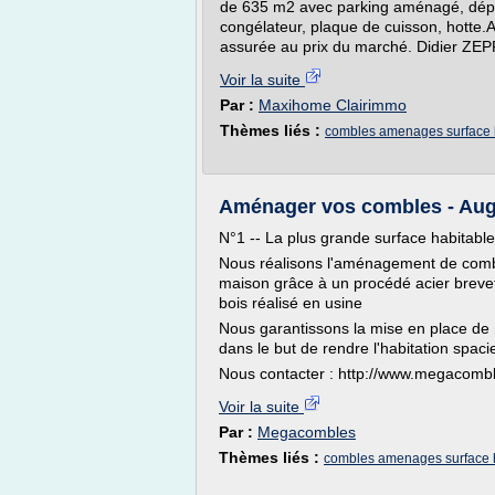
de 635 m2 avec parking aménagé, dépe
congélateur, plaque de cuisson, hotte.As
assurée au prix du marché. Didier ZEPP
Voir la suite
Par :
Maxihome Clairimmo
Thèmes liés :
combles amenages surface 
Aménager vos combles - Aug
N°1 -- La plus grande surface habitabl
Nous réalisons l'aménagement de combl
maison grâce à un procédé acier brevet
bois réalisé en usine
Nous garantissons la mise en place de m
dans le but de rendre l'habitation spaci
Nous contacter : http://www.megacombl
Voir la suite
Par :
Megacombles
Thèmes liés :
combles amenages surface 