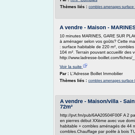
Thèmes liés :
combles amenages surface 
A vendre - Maison - MARINES 
10 minutes MARINES, GARE SUR PLACE
à aménager selon vos goûts? Cette mai
: surface habitable de 220 m², comble
104 m². Terrain pouvant accueillir des
http://www.ladresse-boillet.com/fiche
Voir la suite
Par :
L'Adresse Boillet Immobilier
Thèmes liés :
combles amenages surface 
A vendre - Maison/villa - Sain
72m²
http://pvt.fm/pub/6AA20504F00F A 2 pa
en pierres début XXème avec vue domin
habitable + combles aménagés de 44 m
combles.Chauffage par poêle à bois TUR