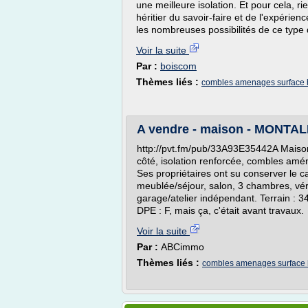
une meilleure isolation. Et pour cela, r
héritier du savoir-faire et de l'expérie
les nombreuses possibilités de ce type
Voir la suite
Par :
boiscom
Thèmes liés :
combles amenages surface 
A vendre - maison - MONTALI
http://pvt.fm/pub/33A93E35442A Maison
côté, isolation renforcée, combles amé
Ses propriétaires ont su conserver le 
meublée/séjour, salon, 3 chambres, vé
garage/atelier indépendant. Terrain : 
DPE : F, mais ça, c'était avant travaux.
Voir la suite
Par :
ABCimmo
Thèmes liés :
combles amenages surface 