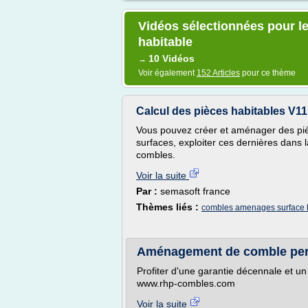
Vidéos sélectionnées pour l
habitable
10 Vidéos
→
Voir également
152 Articles
pour ce thème
Calcul des pièces habitables V11
Vous pouvez créer et aménager des pièc
surfaces, exploiter ces dernières dans 
combles.
Voir la suite
Par :
semasoft france
Thèmes liés :
combles amenages surface 
Aménagement de comble perd
Profiter d'une garantie décennale et u
www.rhp-combles.com
Voir la suite