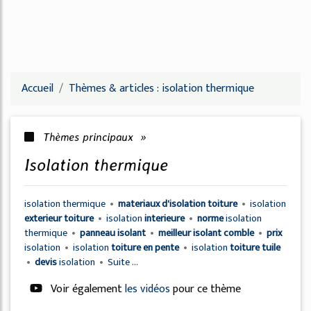
Accueil
Thèmes & articles : isolation thermique
Thèmes principaux »
isolation thermique
isolation thermique
•
materiaux d'isolation toiture
•
isolation
exterieur toiture
•
isolation
interieure
•
norme
isolation
thermique
•
panneau isolant
•
meilleur isolant comble
•
prix
isolation
•
isolation
toiture en pente
•
isolation
toiture tuile
•
devis
isolation
•
Suite ...
Voir également
les vidéos
pour ce thème