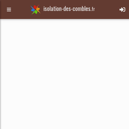
isolation-des-combles.
fr